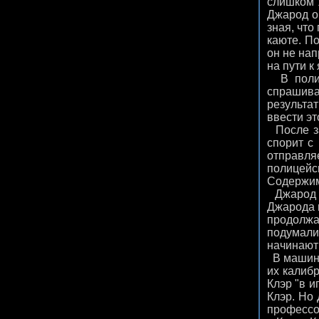
слишком ж
Джарод о
зная, что
каюте. П
он не нап
на пути к
В полице
спрашивае
результат
ввести эт
После за
спорит с
отправля
полицейс
Содержимо
Джарод р
Джарода 
продолжа
подумали,
начинают 
В машине 
их калибр
Клэр "в и
Клэр. Но
профессо