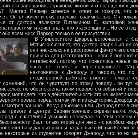
ная более находиться в неведении, мисс Паркер приходит 
ении его завещания, страховке жизни и о посещениях док
?" Мистер Паркер смеется в ответ и говорит, что н
ся. Он влюблен и ему отвечают взаимностью. Он показыв
ые от доктора являются Витамином E, настойкой жен
а новостями и хочет знать, кто эта женщина... Но ее отец 
 обо всем мисс Паркер только в ее присутствии.
В Университете Джарод встречается с Клэ
Мэтью объясняет, что доктор Кларк был их с
они нисколько не расстроены фактом его смерт
причина для расстройства - новый поворот с
интересной, потому что появились новые з
часть ее ответа и переспрашивает: "Игр
наклоняется к Джароду и говорит, что по 
плодотворней работать вместе - смысл е
т сомнений, что он чувствует по этому поводу... он тут 
 нисколько не обеспокоена таким поворотом событий и пер
род мог видеть, что в действительности это не имеет значе
верном проеме, перед тем как уйти из аудитории, Джарод 
н смотрел раньше... Когда рабочие ушли, Джарод влез в си
алы тревоги в Центре. Звонки звенели, сирены выли, люд
жарод с счастливой улыбкой наблюдал за этим хаосом со
безопасности был только игрой для него - способом нар
роверяет базу данных школы на данные о Мэтью Коллинзе и
 некоторые из студентов говорят Джароду, что по их мн