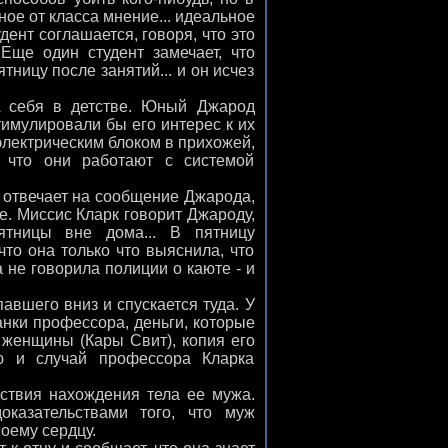
ное от класса мнение... идеальное
удент соглашается, говоря, что это
Еще один студент замечает, что
ницу после занятий... и он исчез
 себя в детстве. Юный Джарод
тимулировали бы его интерес к их
лектрическим блоком в прихожей,
 что они работают с системой
отвечает на сообщение Джарода,
е. Миссис Кларк говорит Джароду,
ятницы вне дома... В пятницу
что она только что выяснила, что
 не говорила полиции о каюте - и
вшего вниз и спускается туда. У
анки профессора, деньги, которые
о женщины (Кары Свит), копия его
ю и случай профессора Кларка
ствия нахождения тела ее мужа.
казательствами того, что муж
оему сердцу.