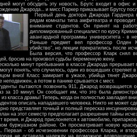
дней могут обсудить эту новость, Брутс входит в офис и
ждение Джарода... и мисс Паркер приказывает Брутсу посл
Первый день доктора Джарода Гарднера в
рядам комнаты типа амфитеатра и проводит 
внимание студентов. Он принят на работ
дипломированный специалист по курсу Кримин
авангардной программы университета - в не
Раньше предмет вел профессор Олден Кл
убийство", но лекции прекратились после ис
Была версия, что профессор Кларк снял вс
ей, бросив на произвол судьбы беременную жену.
сколько минут пребывания в классе Джарода прерывает п
могут понять, что случилось, один из вошедших стреляет 
ицом вниз! Класс замирает в ужасе, убийца тянет Джаро
 неподвижен, а потом в панике срывается с мест.
уденты пытаются позвонить 911, Джарод возвращается об
аз за 10 минут. Он сообщает им, что это была демонстр
 из класса драмы! Теперь, когда он полностью завладел вн
удентов описать нападавшего человека. Никто не может сде
рно представляет точный и полный пересказ инсценировки.
план на этот семестр предполагает разрешение тайны исче
 время, и Джарод прислоняется к автомобилю, припарков
ном буржуазном районе. Он просматривает новую красн
... Первая - об исчезновении профессора Кларка, и вто
оторая не оставила надежду на возможное возвращение 