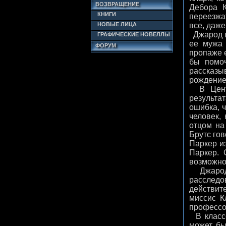
ВОЗВРАЩЕНИЕ
Дебора К
КНИГИ
переезжат
НОВЫЕ ЛИЦА
все, даже
Джарод п
ГРАФИЧЕСКИЕ НОВЕЛЛЫ
ее мужа 
ФОРУМ
пропаже е
бы помоч
рассказыв
рождение 
В Центр
результа
ошибка, ч
человек,
отцом на
Брутс гов
Паркер и
Паркер. 
возможно 
Джарод н
расследов
действит
миссис К
профессо
В классе
может бы