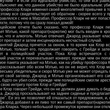
утким - и если это идеальное убийство, то они все равно
бъясняет им, что данное убийство не было идеальным: уби
 профессор Кларк изменил своей многолетней привычке в то
оэтому все свидетельствует об обратном - скорее всего у
равлялся с нею в Matzatlan. Профессор Кларк не мог попас
 яхте, потому что он сразу поехал домой!
йском отчете было сказано, что профессор Кларк пе
т Мэтью, какой препарат(наркотик) мог быть введен в кро
ы, что и алкоголь. Мэтью отвечает. Джарод указывает кла
от препарат и затем инсценировать несчастный случай.
нятий Джарод прячется за окном, в то время как Клэр вс
 Мэтью, толкает его, продолжает говорить с Грейди и зат
ет в полицейский участок. Пока Клэр встречается с
кий участок и перехватывает конверт, прежде чем он попа
е пакета указывает на Мэтью, как на убийцу профессора К
ассказывает обо всем Мэтью, но он не верит, что Клэр мо
весьма убедительны и скоро Мэтью уже не может отрицать 
ет свой заговор, Джарод и Мэтью организовывают его са
 будто он убил себя, прежде чем полицейские смогли арес
свою интригу против Клэр и Грейди!
Клэр говорит Грейди, что он не должен даже думать о бед
а. Джарод проскальзывает на заднее сиденье и предлагает
гре". Ее эго не позволяет ей отказаться от предложения, и,
 Джарод добавил в их пиво тот же самый препарат(наркоти
ра Кларка. Через небольшой промежуток времени они откл