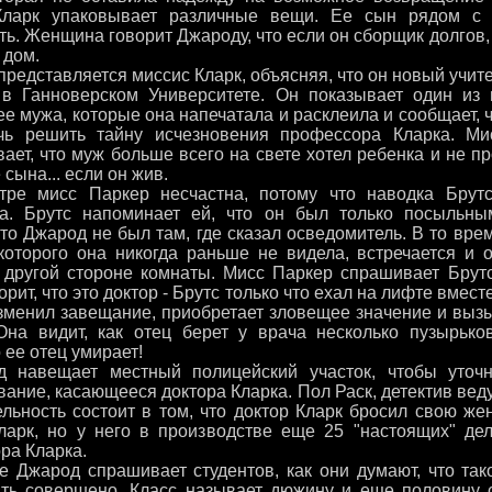
ларк упаковывает различные вещи. Ее сын рядом с н
ь. Женщина говорит Джароду, что если он сборщик долгов, 
 дом.
редставляется миссис Кларк, объясняя, что он новый учите
в Ганноверском Университете. Он показывает один из 
е мужа, которые она напечатала и расклеила и сообщает, ч
ь решить тайну исчезновения профессора Кларка. Ми
ает, что муж больше всего на свете хотел ребенка и не п
сына... если он жив.
е мисс Паркер несчастна, потому что наводка Брут
та. Брутс напоминает ей, что он был только посыльным
то Джарод не был там, где сказал осведомитель. В то врем
 которого она никогда раньше не видела, встречается и
 другой стороне комнаты. Мисс Паркер спрашивает Брутса
орит, что это доктор - Брутс только что ехал на лифте вместе
зменил завещание, приобретает зловещее значение и выз
Она видит, как отец берет у врача несколько пузырьков
ее отец умирает!
авещает местный полицейский участок, чтобы уточни
ание, касающееся доктора Кларка. Пол Раск, детектив вед
ельность состоит в том, что доктор Кларк бросил свою же
ларк, но у него в производстве еще 25 "настоящих" дел
ра Кларка.
 Джарод спрашивает студентов, как они думают, что так
ть совершено. Класс называет дюжину и еще половину сп