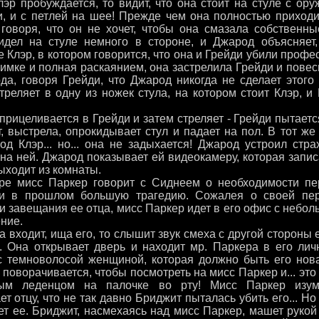
эр пробуждается, то видит, что она стоит на стуле с ору
и, и с петлей на шее! Прежде чем она полностью приходи
 говоря, что он не хочет, чтобы она смазала собственн
идел на стуле немного в стороне, и Джарод объясняет
 Клэр, в котором говорится, что она и Грейди убили профе
оимке и полная раскаянием, она застрелила Грейди и пове
да, говоря Грейди, что Джарод никогда не сделает этого 
треляет в одну из ножек стула, на котором стоит Клэр, и
ицеливается в Грейди и затем стреляет - Грейди пытается
т, выстрела, опрокидывает стул и падает на пол. В тот 
под Клэр... но... она не задыхается! Джарод устроил стр
 на ней. Джарод показывает ей видеокамеру, которая запи
ыходит из комнаты.
 мисс Паркер говорит с Сиднеем о необходимости пе
и в прошлом большую трагедию. Сожалея о своей пер
 завещания ее отца, мисс Паркер идет в его офис с небол
ние.
а входит, ища его, то слышит звук смеха с другой стороны 
а. Она открывает дверь и находит мр. Паркера в его ли
с темноволосой женщиной, которая должно быть его нова
оворачивается, чтобы посмотреть на мисс Паркер и... это -
ым леденцом на палочке во рту! Мисс Паркер изум
т отцу, что не так давно Бриджит пыталась убить его... Но
ет ее. Бриджит, насмехаясь над мисс Паркер, машет рукой