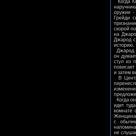
Когда Кл
наручник
оружие -
Грейди с
признание
скорой п
на Джаро
Джарод с
историю.
Джарод пр
он думае
стул из 
повисает
и затем в
В Центре
перенесл
изменении
предложе
Когда он
идет туд
комнате 
Женщина п
с обычн
напоминае
не слуша