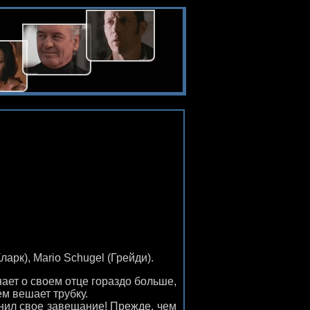
ларк), Mario Schugel (Грейди).
нает о своем отце гораздо больше,
ем вешает трубку.
нил свое завещание! Прежде, чем