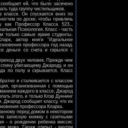
 сообщает ей, что было засечено
ать туда группу чистильщиков.
 классе. Он спускается вниз по
ногтем по доске, чтобы привлечь
у как Профессор Класса 523...
альная Психология. Класс - часть
м только самые яркие студенты.
арк, автор книги "Идеальное
чезновения профессора год назад.
е деньги со счета и скрылся с
риход двух человек. Прежде чем
в спину убегающему Джароду, и он
да по полу и скрывается. Класс
ратно и сталкивается с классом
ация, организованная с помощью
иманием каждого в классе, Джарод
лать этого, и только Клэр Дуннинг
 Джарод сообщает классу, что их
зновения профессора Кларка.
анному перед домом в некотором
ую записную книжку с газетными
рая - о рождении ребенка миссис
ее мужа. Гараж открыт - внутри