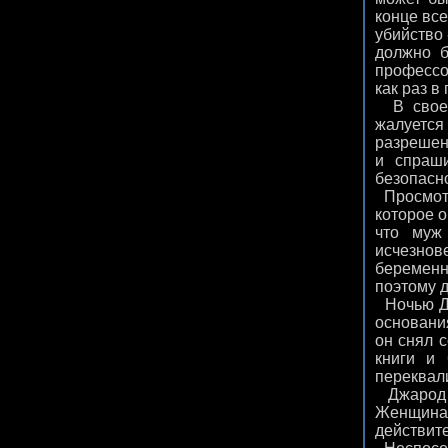
конце все
убийство 
должно б
профессор
как раз в 
В своем
жалуется
разрешен
и спраши
безопасно
Просмотр
которое о
что муж
исчезнове
беременна
поэтому д
Ночью Дж
основани
он снял с
книги и
переквали
Джарод с
Женщина 
действите