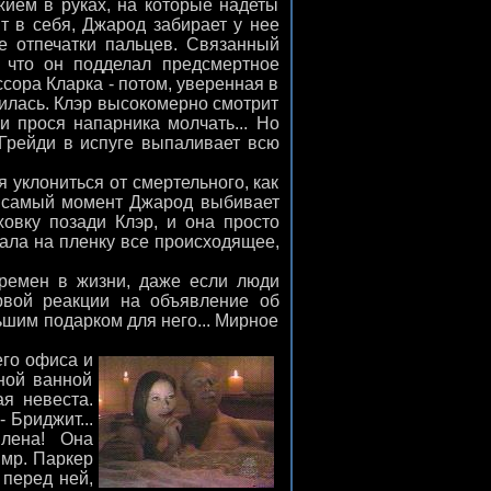
жием в руках, на которые надеты
т в себя, Джарод забирает у нее
ые отпечатки пальцев. Связанный
, что он подделал предсмертное
ссора Кларка - потом, уверенная в
силась. Клэр высокомерно смотрит
и прося напарника молчать... Но
 Грейди в испуге выпаливает всю
 уклониться от смертельного, как
же самый момент Джарод выбивает
аховку позади Клэр, и она просто
сала на пленку все происходящее,
ремен в жизни, даже если люди
вой реакции на объявление об
ьшим подарком для него... Мирное
его офиса и
чной ванной
я невеста.
 Бриджит...
лена! Она
 мр. Паркер
 перед ней,