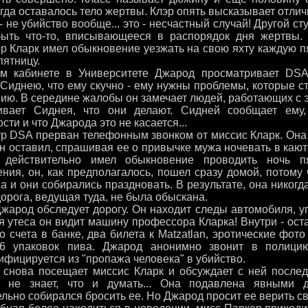
гда оставалось тело жертвы. Клэр опять высказывает отлич
- не убийство вообще... это - несчастный случай! Другой ст
ыть что-то, вписывающееся в распорядок дня жертвы. 
 Кларк имел обыкновение уезжать на свою яхту каждую пят
пятницу.
 кабинете в Университете Джарод просматривает DSA
 Сиднею, что ему скучно - ему нужны проблемы, которые с
ию. В середине жалобы он замечает людей, работающих с э
вает Сиднея, что они делают. Сидней сообщает ему,
сти и что Джарода это не касается...
 DSA прерван телефонным звонком от миссис Кларк. Она 
н оставил, спрашивая ее о привычке мужа ночевать в кают
 действительно имел обыкновение проводить ночь п
ния, он, как предполагалось, пошел сразу домой, потому 
 и они собирались праздновать. В результате, она никогда
орога, ведущая туда, не была обыскана.
арод обследует дорогу. Он находит следы автомобиля, упа
я утеса он видит машину профессора Кларка! Внутри - ост
о счета в банке, два билета к Matzatlan, эротические фот
 6 упаковок пива. Джарод анонимно звонит в полици
фицируется из "пропажа человека" в убийство.
нова посещает миссис Кларк и обсуждает с ней послед
не знает, что и думать... Она подавлена явными до
льно собирался бросить ее. Но Джарод просит ее верить св