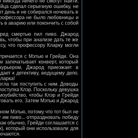
 никогда ничего не смогут найти.
йца сделал серьезную ошибку, не
т день и не собирался ночевать в
 профессора не было любовницы и
ть в аварию или покончить с собой
ред смертью пил пиво. Джарод
вь, чтобы при анализе дать те же
ссу, что профессору Кларку могли
тречается с Мэтью и Грейди. Она
ем запечатывает конверт, который
 курьером, Джарод приезжает в
дает к детективу, ведущему дело.
ларка!
гла так поступить с ним. Доводы
поступка Клэр. Поскольку девушка
моубийство, чтобы Клэр и Грейди
товать его. Затем Мэтью и Джарод
ном Мэтью, потому что тот был не
 им пиво... отпраздновать победу
 как обычно, Грейди соглашается с
к), который они использовали для
ючаются.