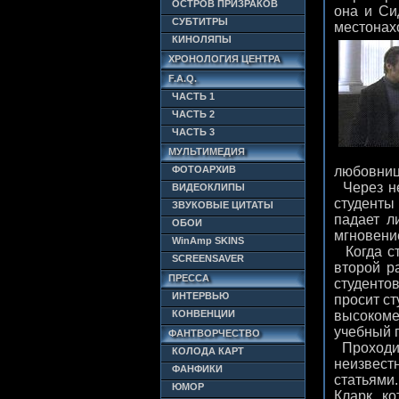
ОСТРОВ ПРИЗРАКОВ
она и Си
СУБТИТРЫ
местонахо
КИНОЛЯПЫ
ХРОНОЛОГИЯ ЦЕНТРА
F.A.Q.
ЧАСТЬ 1
ЧАСТЬ 2
ЧАСТЬ 3
МУЛЬТИМЕДИЯ
ФОТОАРХИВ
любовниц
Через не
ВИДЕОКЛИПЫ
студенты 
ЗВУКОВЫЕ ЦИТАТЫ
падает л
ОБОИ
мгновение
WinAmp SKINS
Когда ст
SCREENSAVER
второй р
ПРЕССА
студентов
ИНТЕРВЬЮ
просит ст
КОНВЕНЦИИ
высокоме
учебный 
ФАНТВОРЧЕСТВО
Проходит
КОЛОДА КАРТ
неизвест
ФАНФИКИ
статьями
ЮМОР
Кларк, к