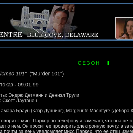
С Е З О Н III
йство 101"
("Murder 101")
оказ - 09.01.99
ты: Эндрю Детманн и Дениэл Трули
: Скотт Лаутанен
Тамара Браун (Клэр Дуннинг), Margeurite Macintyre (Дебора К
ворит с мисс Паркер по телефону и замечает, что она не з
ает о нем. Он просит ее проверить электронную почту, а зат
 почты за день уведомляет мисс Паркер, что ее отец изме