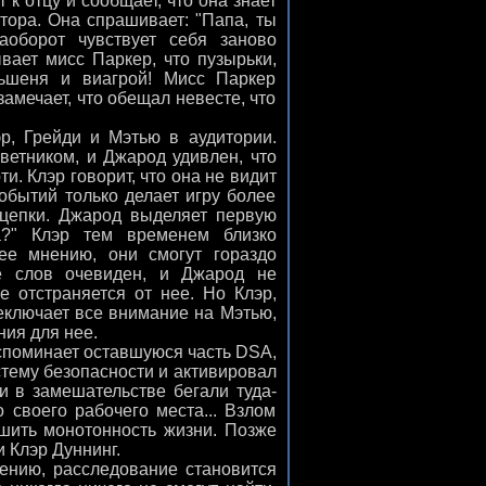
к отцу и сообщает, что она знает
тора. Она спрашивает: "Папа, ты
аоборот чувствует себя заново
ает мисс Паркер, что пузырьки,
ьшеня и виагрой! Мисс Паркер
замечает, что обещал невесте, что
р, Грейди и Мэтью в аудитории.
оветником, и Джарод удивлен, что
и. Клэр говорит, что она не видит
обытий только делает игру более
ацепки. Джарод выделяет первую
а?" Клэр тем временем близко
ее мнению, они смогут гораздо
е слов очевиден, и Джарод не
же отстраняется от нее. Но Клэр,
еключает все внимание на Мэтью,
ния для нее.
вспоминает оставшуюся часть DSA,
стему безопасности и активировал
и в замешательстве бегали туда-
 своего рабочего места... Взлом
ушить монотонность жизни. Позже
 Клэр Дуннинг.
ению, расследование становится