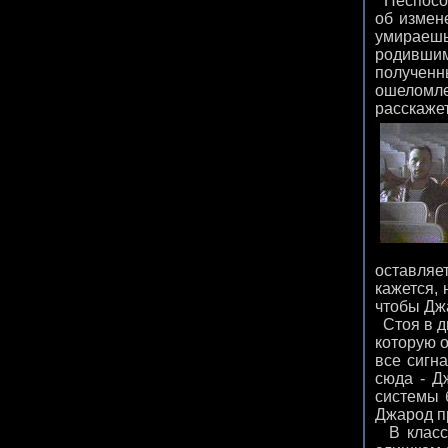
Неспособ
об измен
умираешь
родившим
полученн
ошеломлен
расскажет
оставляе
кажется,
чтобы Джа
Стоя в д
которую о
все сигн
сюда - Д
системы 
Джарод п
В классе