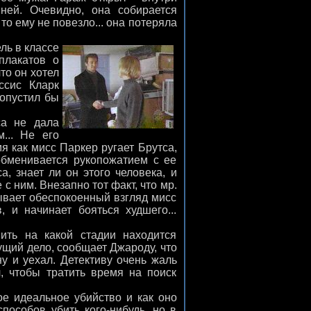
ей. Очевидно, она собирается
то ему не повезло... она потеряла
ль в классе
плакатов о
то он хотел
ссис Кларк
ропустил бы
са не дала
... Не его
я как мисс Паркер ругает Брутса,
 обменивается рукопожатием с ее
, знает ли он этого человека, и
 с ним. Внезапно тот факт, что мр.
ывает обеспокоенный взгляд мисс
, и начинает бояться худшего...
ть на какой стадии находится
ущий дело, сообщает Джароду, что
ну и уехал. Детективу очень жаль
, чтобы тратить время на поиск
ое идеальное убийство и как оно
особов убить кого-нибудь, но в