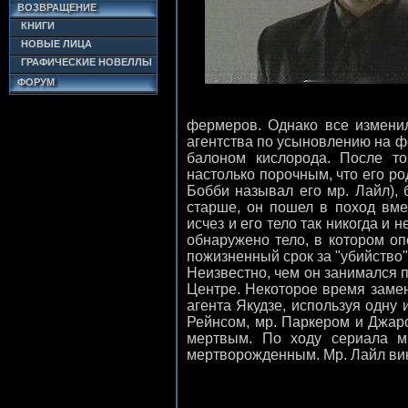
ВОЗВРАЩЕНИЕ
КНИГИ
НОВЫЕ ЛИЦА
ГРАФИЧЕСКИЕ НОВЕЛЛЫ
ФОРУМ
фермеров. Однако все изменило
агентства по усыновлению на ф
балоном кислорода. После то
настолько порочным, что его род
Бобби называл его мр. Лайл),
старше, он пошел в поход вм
исчез и его тело так никогда и
обнаружено тело, в котором о
пожизненный срок за "убийство"
Неизвестно, чем он занимался п
Центре. Некоторое время замен
агента Якудзе, используя одну
Рейнсом, мр. Паркером и Джаро
мертвым. По ходу сериала ми
мертворожденным. Мр. Лайл вин