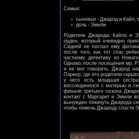
Семья:
сыновья - Джарод и Кайл,
дочь - Эмили
Родители Джарода, Кайла и Э
орден, который очевидно прин
Сидней не послал ему фотока
после того, как тот спас реб
частному детективу из Нового
Однако, после посещения мр. Р
и не мог говорить. Джарод н
Паркер, где его родители скрыва
у него есть младшая сестра
воссоединился с матерью и се
финале третьего сезона Джаро
контакт с Маргарет и Эмили в
вынужден покинуть Джарода сно
чтобы помочь Джароду спасти Э