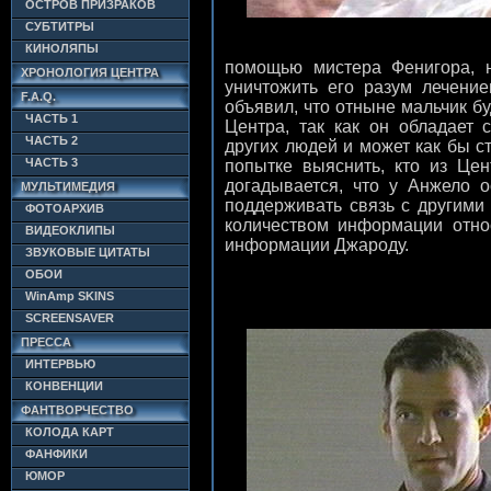
ОСТРОВ ПРИЗРАКОВ
СУБТИТРЫ
КИНОЛЯПЫ
помощью мистера Фенигора, 
ХРОНОЛОГИЯ ЦЕНТРА
уничтожить его разум лечение
F.A.Q.
объявил, что отныне мальчик бу
ЧАСТЬ 1
Центра, так как он обладает
ЧАСТЬ 2
других людей и может как бы с
ЧАСТЬ 3
попытке выяснить, кто из Це
догадывается, что у Анжело о
МУЛЬТИМЕДИЯ
поддерживать связь с другими
ФОТОАРХИВ
количеством информации отно
ВИДЕОКЛИПЫ
информации Джароду.
ЗВУКОВЫЕ ЦИТАТЫ
ОБОИ
WinAmp SKINS
SCREENSAVER
ПРЕССА
ИНТЕРВЬЮ
КОНВЕНЦИИ
ФАНТВОРЧЕСТВО
КОЛОДА КАРТ
ФАНФИКИ
ЮМОР