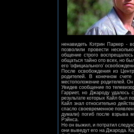
ненавидеть Кэтрин Паркер - 
позволили провести нескольк
общение строго воспрещалось 
общаться тайно ото всех, но бы
его 'официального' освобождени
После освобождения из Центр
родителей. В конечном счет
местоположение родителей. Он б
Увидев сообщение по телевизор
Гарриет, но Джароду удалось 
результате которых Кайл был по
Кайл знал относительно действ
спасло своевременное появлени
думали) погиб после взрыва м
Рэйнса.
Но он выжил, и потратил следую
они выведут его на Джарода. Ка