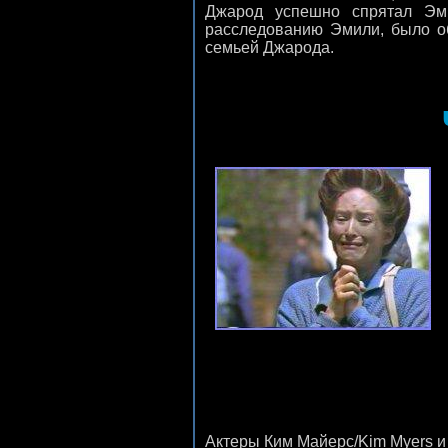
Джарод успешно спрятал Эм
расследованию Эмили, было об
семьей Джарода.
Актеры
Ким Майерс/Kim Myers