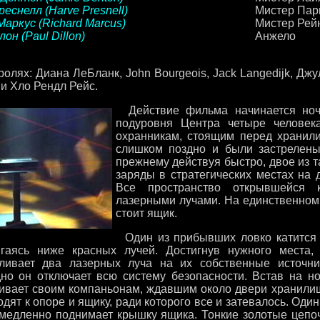
еснелл (Harve Presnell)
Мистер Пар
аркус (Richard Marcus)
Мистер Рей
он (Paul Dillon)
Анжело
ролях: Диана ЛеБланк, John Bourgeois, Jack Langedijk, Дж
и Хло Рендл Рейс.
Действие фильма начинается ночь
подуровня Центра четыре человек
охранникам, стоящим перед хранил
слишком поздно и были застрелены,
прежнему действуя быстро, двое из 
заряды в стратегических местах на
Все пространство открывшейся 
лазерными лучами. На единственном
стоит ящик.
Один из прибывших ловко катится
игаясь ниже красных лучей. Достигнув нужного места,
ливает два лазерных луча на их собственные источни
но он отключает всю систему безопасности. Встав на но
кивает своим компаньонам, ждавшим около двери хранили
дят к опоре и ящику, ради которого все и затевалось. Один
 медленно поднимает крышку ящика. Тонкие золотые цепо