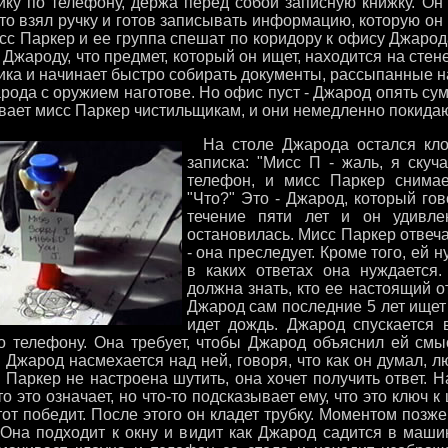
ику по телефону, держа перед собой записную книжку. Он
что взял ручку и готов записывать информацию, которую он
сс Паркер и ее группа спешат по коридору к офису Джарод
Джароду, что предмет, который он ищет, находится на стене 
ика и начинает быстро собирать документы, рассыпанные н
ода с оружием наготове. Но офис пуст - Джарод опять суме
вает мисс Паркер чистильщикам, и они немедленно покидаю
На столе Джарода остался клоу
записка: "Мисс П - жаль, я скуч
телефон, и мисс Паркер снимае
"Что?" Это - Джарод, который гов
течение пяти лет и он удивл
остановилась. Мисс Паркер отвечает
- она преследует. Кроме того, ей
в каких ответах она нуждается.
должна знать, кто ее настоящий о
Джарод сам последние 5 лет ищет 
идет дождь. Джарод спускается 
о телефону. Она требует, чтобы Джарод объяснил ей смы
 Джарод насмехается над ней, говоря, что как он думал, 
 Паркер не настроена шутить, она хочет получить ответ. Н
то это означает, но что-то подсказывает ему, что это ключ к
от победит. После этого он кладет трубку. Моментом позж
Она подходит к окну и видит как Джарод садится в маши