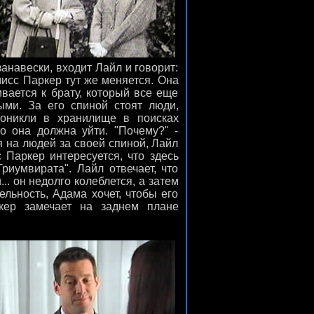
анавески, входит Лайл и говорит:
мисс Паркер тут же меняется. Она
ивается к брату, который все еще
ыми. За его спиной стоят люди,
роникли в хранилище в поисках
то она должна уйти. "Почему?" -
я на людей за своей спиной, Лайл
с Паркер интересуется, что здесь
риумвирата". Лайл отвечает, что
... он недолго колеблется, а затем
тельность, Адама хочет, чтобы его
кер замечает на заднем плане