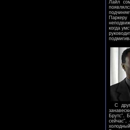
Лайл сом
появлялс
подчиняе
Паркеру
неподвиж
когда ум
руководи
подмигива
С друго
занавески
Брутс". 
сейчас",
холодный