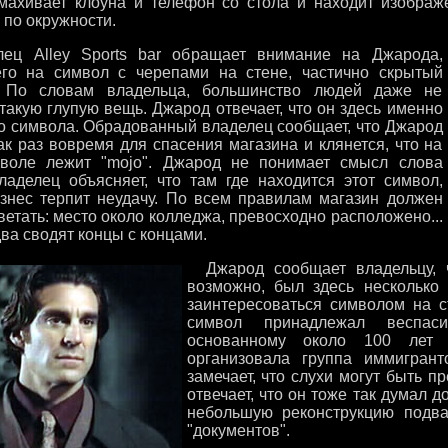
махивает клоуна и телефон со стола и находит изображ
 по окружности.
ц Alley Sports bar обращает внимание на Джарода,
го на символ с черепами на стене, частично скрытый
 По словам владельца, большинство людей даже не
такую глупую вещь. Джарод отвечает, что он здесь именно
го символа. Обрадованный владелец сообщает, что Джарод
ак раз вовремя для спасения магазина и клянется, что на
воле лежит "mojo". Джарод не понимает смысл слова
Владелец объясняет, что там где находится этот символ,
знес терпит неудачу. По всем правилам магазин должен
етать: место около колледжа, превосходно расположено...
ва сводят концы с концами.
Джарод сообщает владельцу, ч
возможно, был здесь несколько л
заинтересоваться символом на с
символ принадлежал веспас
основанному около 100 лет 
организовала группа иммигрант
замечает, что слухи могут быть 
отвечает, что он тоже так думал 
небольшую реконструкцию подва
"документов".