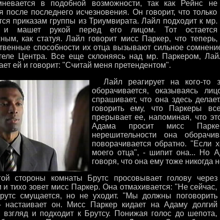
невается в подобной возможности, так как Рейнс не
я после последнего исчезновения. Он говорит, что только
тся приказам группы из Триумвирата. Лайл подходит к мр.
 и машет рукой перед его лицом. Тот остается
ным, как статуя. Лайл говорит мисс Паркер, что теперь,
ственные способности их отца вызывают сильное сомнени
теле Центра. Все еще склоняясь над мр. Паркером, Лайл
ет ей и говорит: "Считай меня претендентом".
Лайл реагирует на кого-то з
оборачивается, оказываясь ли
спрашивает, что она здесь делае
говорить ему, что Паркеры вс
прерывает ее, напоминая, что эт
Адама просит мисс Парке
нерешительности она оборачи
поворачивается обратно. "Если 
моего отца", - шипит она... Но 
говоря, что она ему тоже никогда 
й стороны комнаты Брутс просовывает голову через
 и тихо зовет мисс Паркер. Она отмахивается: "Не сейчас,
Брутс смущается, но не уходит. "Мы должны поговорить
 - настаивает он. Мисс Паркер кидает на Адаму долгий
 взгляд и подходит к Брутсу. Понижая голос до шепота,