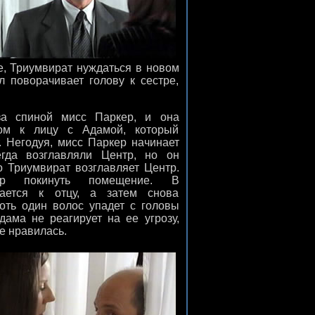
е, Триумвират нуждаться в новом
 поворачивает голову к сестре,
а спиной мисс Паркер, и она
цом к лицу с Адамой, который
т. Негодуя, мисс Паркер начинает
егда возглавляли Центр, но он
о Триумвират возглавляет Центр.
р покинуть помещение. В
вается к отцу, а затем снова
хоть один волос упадет с головы
Адама не реагирует на ее угрозу,
не нравилась.