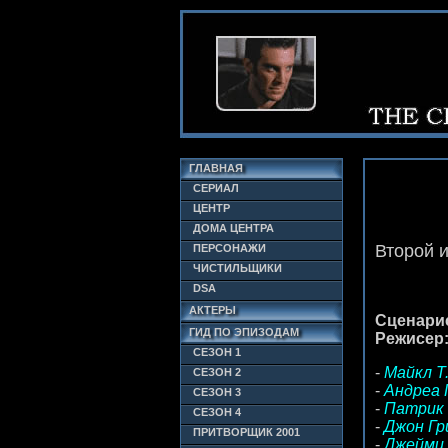
ГЛАВНАЯ
СЕРИАЛ
ЦЕНТР
ДОМА ЦЕНТРА
Второй и
ПЕРСОНАЖИ
ЧИСТИЛЬЩИКИ
DSA
АКТЕРЫ
Сценари
ГИД ПО ЭПИЗОДАМ
Режисер
СЕЗОН 1
-
Майкл Т.
СЕЗОН 2
-
Андреа П
СЕЗОН 3
-
Патрик 
СЕЗОН 4
-
Джон Гри
ПРИТВОРЩИК 2001
-
Джейми 