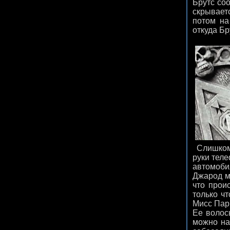
Брутс со
скрываетс
потом на
откуда Бр
Слишком 
руки тел
автомоби
Джарод м
что прои
только ч
Мисс Пар
Ее волос
можно на