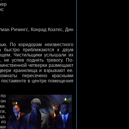
кер
нс
улиан Ричингс, Конрад Коатес, Дин
ю. По коридорам неизвестного
а быстро приближаются к двум
ищем. Чистильщики услышали их
 не успев поднять тревогу. По-
таинственной четверки размещают
 двери хранилища и взрывают ее.
комнаты пересечено красными
 постаменте в центре помещения
 по
 он
ки.
ги,
ща.
 из
чки