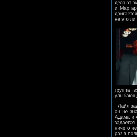
делают вм
и Маргар
двигается
не это ли
группа 
улыбающег
Лайл заде
он не зна
Адама и 
задается
ничего н
раз в пол