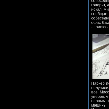
собеседн
говорит, 
искал. Ми
сообщает 
собеседн
офис Джар
- приказы
Паркер п
получили.
все. Мисс
уверен, ч
первым, т
машины. 