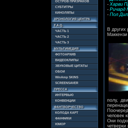
ОСТРОВ ПРИЗРАКОВ
-
Харви Пр
СУБТИТРЫ
-
Ричард М
КИНОЛЯПЫ
-
Пол Дилл
ХРОНОЛОГИЯ ЦЕНТРА
F.A.Q.
В других 
ЧАСТЬ 1
Маккензи 
ЧАСТЬ 2
ЧАСТЬ 3
МУЛЬТИМЕДИЯ
ФОТОАРХИВ
ВИДЕОКЛИПЫ
ЗВУКОВЫЕ ЦИТАТЫ
ОБОИ
WinAmp SKINS
SCREENSAVER
ПРЕССА
ИНТЕРВЬЮ
полу, дв
КОНВЕНЦИИ
перенаце
ФАНТВОРЧЕСТВО
Поочеред
КОЛОДА КАРТ
человек 
ФАНФИКИ
Они подхо
ЮМОР
четверки