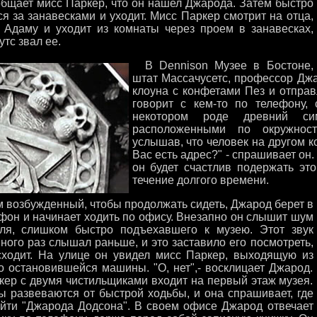
общает мисс Паркер, что он нашел Джарода. Затем быстро
я за занавесками и уходит. Мисс Паркер смотрит на отца,
 Адаму и уходит из комнаты через проем в занавесках,
утс звал ее.
В Dennison Музее в Бостоне,
штат Массачусетс, профессор Джа
клоуна с конфетами Пез и отправ
говорит с кем-то по телефону, 
некотором роде древний си
расположенными по окружност
услышав, что человек на другом к
Вас есть адрес?" - спрашивает он
он будет счастлив подержать это
течение долгого времени.
возбужденный, чтобы продолжать сидеть, Джарод берет в
ефон и начинает ходить по офису. Внезапно он слышит шум
ля, слишком быстро подъехавшего к музею. Этот звук
ного раз слышал раньше, и это заставило его посмотреть,
сходит. На улице он увидел мисс Паркер, выходящую из
то остановившейся машины. "О, нет",- восклицает Джарод.
кер с двумя чистильщиками входит на первый этаж музея.
ы развеваются от быстрой ходьбы, и она спрашивает, где
йти "Джарода Додсона". В своем офисе Джарод отвечает