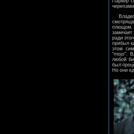
Паркер с
черепами
Владеле
смотряще
плющом.
замечает 
ради это
прибыл к
этом сим
"mojo". 
любой би
был процв
Но они ед