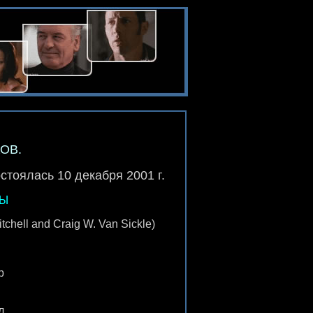
ОВ.
тоялась 10 декабря 2001 г.
ТЫ
hell and Craig W. Van Sickle)
р
л