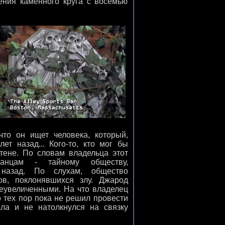
ения каменного круга с восемью
то он ищет человека, который,
ет назад... Кого-то, кто мог бы
тене. По словам владельца этот
ианцам - тайному обществу,
назад. По слухам, общество
ов, поклонявшихся злу. Джарод
преувеличенными. На что владелец
до тех пор пока не решил провести
ла и не натолкнулся на связку