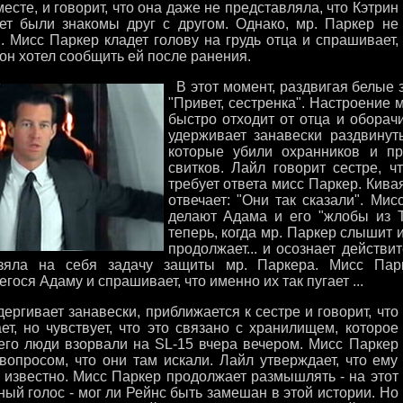
есте, и говорит, что она даже не представляла, что Кэтрин
ет были знакомы друг с другом. Однако, мр. Паркер не
. Мисс Паркер кладет голову на грудь отца и спрашивает,
 он хотел сообщить ей после ранения.
В этот момент, раздвигая белые з
"Привет, сестренка". Настроение 
быстро отходит от отца и оборач
удерживает занавески раздвинут
которые убили охранников и п
свитков. Лайл говорит сестре, ч
требует ответа мисс Паркер. Кива
отвечает: "Они так сказали". Мис
делают Адама и его "жлобы из Т
теперь, когда мр. Паркер слышит и
продолжает... и осознает действи
взяла на себя задачу защиты мр. Паркера. Мисс Пар
ося Адаму и спрашивает, что именно их так пугает ...
ргивает занавески, приближается к сестре и говорит, что
ет, но чувствует, что это связано с хранилищем, которое
его люди взорвали на SL-15 вчера вечером. Мисс Паркер
 вопросом, что они там искали. Лайл утверждает, что ему
е известно. Мисс Паркер продолжает размышлять - на этот
ный голос - мог ли Рейнс быть замешан в этой истории. Но