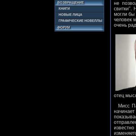
ВОЗВРАЩЕНИЕ
не позво
свитки". 
КНИГИ
могли бы
НОВЫЕ ЛИЦА
человек м
ГРАФИЧЕСКИЕ НОВЕЛЛЫ
очень рад
ФОРУМ
отец мысл
Мисс Пар
начинает
показыва
отправлен
известно
изменяет