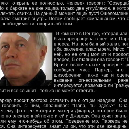
ляют открыть ее полностью. Человек говорит: "Созерца
Но в бархате на дне ящика только два углубления, в кото
 лежать свитки. На данный момент ящик пуст! Ошеломлен
олча смотрит внутрь. Потом сообщает компаньонам, что св
 необходимости говорить об этом.
В комнате в Центре, которая или
была превращена в нее, мр. Парк
вперед. На нем банный халат, но
лба заклеена пластырем. Мисс П
ней, но ее отец молчит и продо
вперед. В отчаянии она говорит: "
Врач в белом халате проверяет р
сообщает мисс Паркер, что c
шизофрении, также как и оцеп
вызвана огнестрельным ран
интересуется, возможно ли "разбуд
ит и все слышит - только не может ответить.
кер просит доктора оставить ее с отцом наедине. Она
 говорить с ним, спрашивая: "Папа, ты здесь?" Она
ет ему фото ее матери и матери Джарода, которое было
о по электронной почте и ей и Джароду. Она хочет знать,
 ли ему что-нибудь об этом. Поведение мр. Паркера не
ся. Она интересуется, знает ли он, что эти две женщины