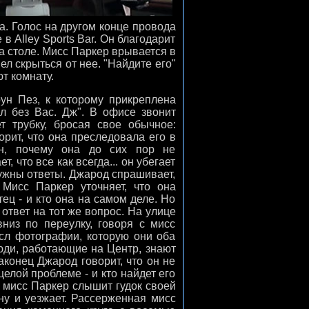
а. Голос на другом конце провода
в Alley Sports Bar. Он благодарит
а столе. Мисс Паркер врывается в
л скрыться от нее. "Найдите его"
т комнату.
н Пез, к которому прикреплена
ал без Вас. Дж". В офисе звонит
т трубку, бросая свое обычное:
орит, что она преследовала его в
ен, почему она до сих пор не
, что все как всегда... он убегает
 нужны ответы. Джарод спрашивает,
 Мисс Паркер уточняет, что она
тец - и кто она на самом деле. Но
ответ на тот же вопрос. На улице
вниз по переулку, говоря с мисс
сл фотографии, которую они оба
люди, работающие на Центр, знают
аконец Джарод говорит, что он не
 целой проблеме - и кто найдет его
е мисс Паркер слышит гудок своей
ну и уезжает. Рассерженная мисс