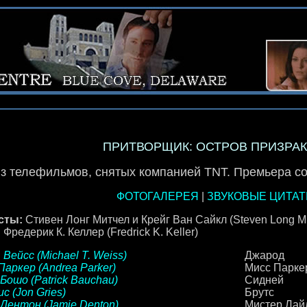
ПРИТВОРЩИК: ОСТРОВ ПРИЗРАК
з телефильмов, снятых компанией TNT. Премьера сос
ФОТОГАЛЕРЕЯ
|
ЗВУКОВЫЕ ЦИТА
сты:
Стивен Лонг Митчел и Крейг Ван Сайкл (Steven Long Mitc
:
Фредерик К. Келлер (Fredrick K. Keller)
 Вейсс (Michael T. Weiss)
Джарод
аркер (Andrea Parker)
Мисс Парке
Бошо (Patrick Bauchau)
Сидней
с (Jon Gries)
Брутс
Дентон (Jamie Denton)
Мистер Лай