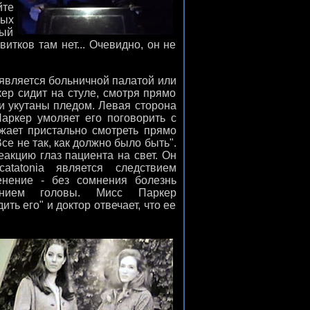
йте
рых
ный
итков там нет... Очевидно, он не
 является больничной палатой или
ер сидит на стуле, смотря прямо
ги укутаны пледом. Левая сторона
аркер умоляет его поговорить с
лжает пристально смотреть прямо
Все не так, как должно было быть".
еакцию глаз пациента на свет. Он
atatonia является следствием
енение - без сомнения болезнь
ением головы. Мисс Паркер
ить его" и доктор отвечает, что ее